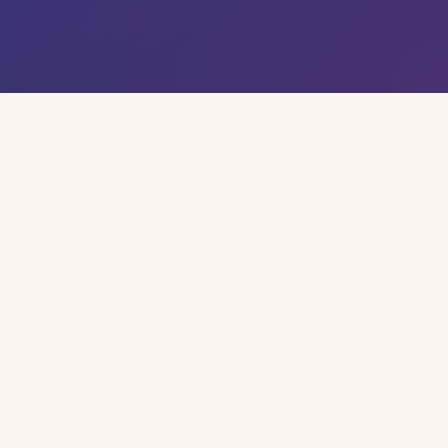
publicitaires.
La 4P marque l'entrée ARQ dans le parcours publicité
ouvert à la rentrée 2026-2027.
Préparer une inscription
Rencontrer l'équipe
Inscription
Options, prérequis et stages.
Le choix de section se confirme avec la grille, les cours
d’option, les stages et les conditions d’accès.
À confirmer
Prérequis, stages, volumes de cours et attentes de la
filière sont vérifiés avant l'inscription.
Les grilles d'option précisent les cours, les volumes et les
stages.