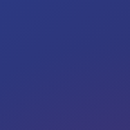
Image, typographie, mise en page, dessin, composition et
fabrication de supports visuels.
Chapitre
Ouverture en 4P
L'ARQ ouvre la filière en 4e professionnelle en 2026-2027.
La grille détaillée concerne donc l'année d'entrée de la
section.
Chapitre
Année d’entrée métier
La 4P s'appuie sur la création, l'observation, le graphisme,
l'infographie, l'histoire de l'art et la méthodologie d'atelier
pour préparer le travail publicitaire.
Chapitre
Continuité vers la publicité