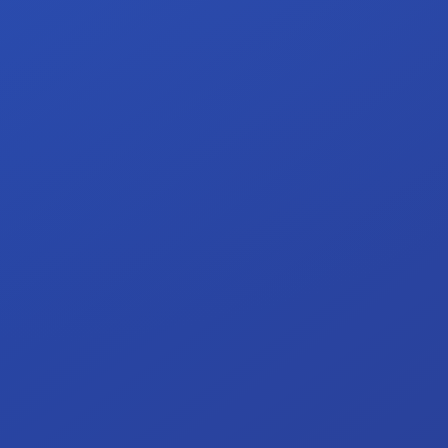
Grilles horaires
Horaires par année
Les volumes sont indiqués en périodes hebdomadaires.
36H
4e professionnelle assistant(e) aux métiers de la publicité
36H
+
Grille ARQ
Entrer dans l’image, le message et la
composition
Qualification
Image, typographie, mise en page, dessin,
composition et fabrication de supports
visuels.