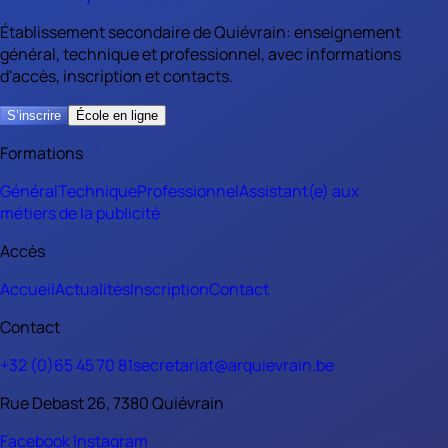
Établissement secondaire de Quiévrain: enseignement
général, technique et professionnel, avec informations
d'accès, inscription et contacts.
S’inscrire
École en ligne
Formations
Général
Technique
Professionnel
Assistant(e) aux
métiers de la publicité
Accès
Accueil
Actualités
Inscription
Contact
Contact
+32 (0)65 45 70 81
secretariat@arquievrain.be
Rue Debast 26, 7380 Quiévrain
Facebook
Instagram