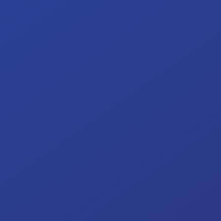
4P 2026-2027
Ouverture ARQ
4P publicité
Année d’entrée
36H
Volume total
Repère
Infographie et mise en page
Repère
Typographie et sérigraphie
Repère
Maquettisme et culture d’atelier