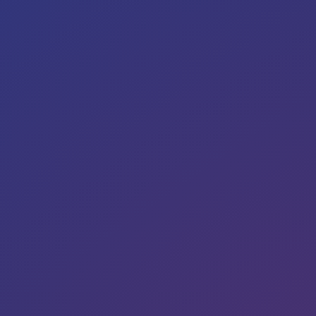
La suite du parcours travaille composition, typographie,
maquettisme, sérigraphie, visuels, supports et mise en
page.
Cours et compétences
Création, graphisme, observation et culture visuelle.
Infographie, volume, technologie des arts et
méthodologie d'atelier.
Premiers réflexes de composition avant la continuité
vers la publicité qualifiante du 3e degré.
À retenir
La 4P prépare l'entrée dans le parcours d'image et
de communication visuelle.
Le profil convient aux élèves qui aiment produire,
cadrer et faire exister une idée sur support.
La suite logique mène vers la qualification publicité
puis vers un complément en techniques