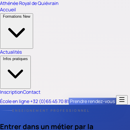
Athénée Royal
de
Quiévrain
Accueil
Formations
New
Actualités
Infos pratiques
Inscription
Contact
École en ligne
+32 (0)65 45 70 81
Prendre rendez-vous
ENSEIGNEMENT PROFESSIONNEL
Entrer dans un métier par la