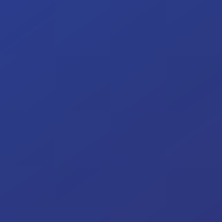
Organisation
Assistant(e) aux métiers de la publicité
Ouverture 2026-2027: la filière démarre en 4e
professionnelle et installe les bases de la communication
visuelle, de l'infographie, de la typographie, du
maquettisme et d'un métier du numérique.
L'ouverture ARQ se fait en 4e professionnelle à la rentrée
2026-2027. La fiche de parcours est centrée sur la 4P
d'entrée: communication visuelle, infographie,
typographie, maquettisme et premiers gestes d'un
métier du numérique.
Profil
La 4P d'ouverture met le regard, la culture visuelle et
l'atelier au centre, avec une base générale resserrée et
un gros volume de pratique créative.