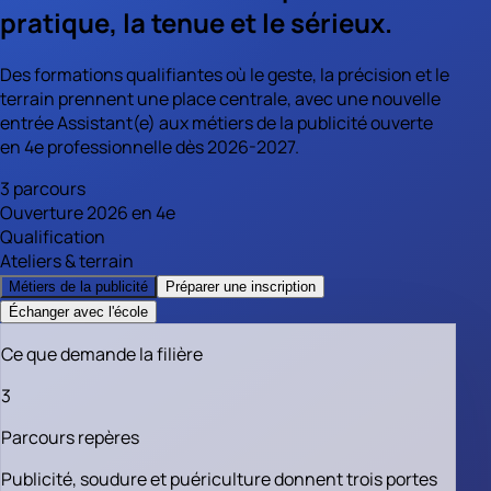
pratique, la tenue et le sérieux.
Des formations qualifiantes où le geste, la précision et le
terrain prennent une place centrale, avec une nouvelle
entrée Assistant(e) aux métiers de la publicité ouverte
en 4e professionnelle dès 2026-2027.
3 parcours
Ouverture 2026 en 4e
Qualification
Ateliers & terrain
Métiers de la publicité
Préparer une inscription
Échanger avec l'école
Ce que demande la filière
3
Parcours repères
Publicité, soudure et puériculture donnent trois portes